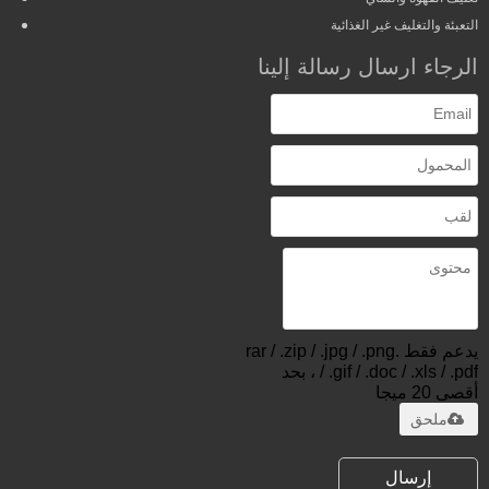
التعبئة والتغليف غير الغذائية
الرجاء ارسال رسالة إلينا
يدعم فقط .rar / .zip / .jpg / .png
/ .gif / .doc / .xls / .pdf ، بحد
أقصى 20 ميجا
ملحق
إرسال