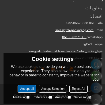
معلومات
اتصال:
هاتف:
+86 532-86629838
sales@zb-packaging.com
Email:
8613573271399
WhatsApp:
ligf521
Skype:
عنوان مفصل:
Yangjialin Industrial Area,Jiaobei Sub-
Cookie settings
district,Jiaozhou,Qingdao 266300,China
We use cookies to provide you with the best possible
experience. They also allow us to analyze user
behavior in order to constantly improve the website for
you.
Accept all
Accept Selection
Reject All
حولنا
أخبار
اتصل بنا
الأسئلة الشائعة
الخصوصية
الشروط والاحكام
Copyright © 2026
Qingdao Zhongbang Packaging Co.,Ltd
Support By
Marketing
Preferences
Analytics
Necessary
BEE Cloud