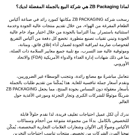
لماذا ZB Packaging هي شركة البيع بالجملة المفضلة لديك؟
رسخت شركة ZB PACKAGING مكانتها كمورد رائد في صناعة أكياس
الطعام المفرغة من الهواء، من خلال تقديم منتجات عالية الجودة وخدمة
استثنائية باستمرار. يبدأ التزامنا بالجودة من خلال اختيار مواد خام عالية
الجودة وتبني تقنيات تصنيع متطورة. تخضع كل دفعة من أكياس التفريغ
لفحوصات صارمة لمراقبة الجودة لضمان أداء إغلاق فائق، ومتانة،
وموثوقية عالية ضد التسرب، مع تلبية جميع معايير السلامة ذات الصلة،
بما في ذلك شهادات إدارة الغذاء والدواء الأمريكية (FDA) والاتحاد
الأوروبي.
نتعامل مباشرةً مع مصانع رائدة، ونتجنب الوسطاء غير الضروريين،
ونقدم أسعار جملة تنافسية للغاية. هذا يُمكّننا من تقديم طلبات بالجملة
بأسعار معقولة دون المساس بجودة المنتج، مما يجعل ZB PACKAGING
شريكًا موثوقًا للشركات الكبرى وتجار التجزئة وموزعي الأغذية حول
العالم.
ندرك أن لكل عميل احتياجات تغليف فريدة، لذا نقدم حلولاً قابلة
للتخصيص بالكامل. بدءًا من مجموعة متنوعة من أحجام وسماكات
الأكياس وصولًا إلى الألوان وشعارات العلامات التجارية المخصصة، يُمكّن
نهجنا المرن الشركات من تخصيص منتجات تناسب احتياجات التخزين