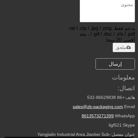
يدعم فقط .rar / .zip / .jpg / .png
/ .gif / .doc / .xls / .pdf ، بحد
أقصى 20 ميجا
ملحق
إرسال
معلومات
اتصال:
هاتف:
+86 532-86629838
sales@zb-packaging.com
Email:
8613573271399
WhatsApp:
ligf521
Skype:
عنوان مفصل:
Yangjialin Industrial Area,Jiaobei Sub-