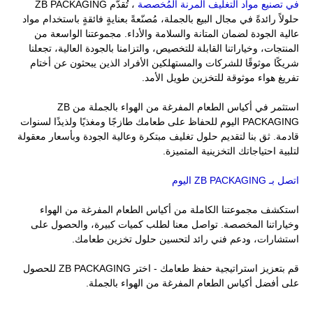
في تصنيع مواد التغليف المرنة المُخصصة
، تُقدّم ZB PACKAGING
حلولاً رائدةً في مجال البيع بالجملة، مُصنّعةً بعنايةٍ فائقةٍ باستخدام مواد
عالية الجودة لضمان المتانة والسلامة والأداء. مجموعتنا الواسعة من
المنتجات، وخياراتنا القابلة للتخصيص، والتزامنا بالجودة العالية، تجعلنا
شريكًا موثوقًا للشركات والمستهلكين الأفراد الذين يبحثون عن أختام
تفريغ هواء موثوقة للتخزين طويل الأمد.
استثمر في أكياس الطعام المفرغة من الهواء بالجملة من ZB
PACKAGING اليوم للحفاظ على طعامك طازجًا ومغذيًا ولذيذًا لسنوات
قادمة. ثق بنا لتقديم حلول تغليف مبتكرة وعالية الجودة وبأسعار معقولة
لتلبية احتياجاتك التخزينية المتميزة.
اتصل بـ ZB PACKAGING اليوم
استكشف مجموعتنا الكاملة من أكياس الطعام المفرغة من الهواء
وخياراتنا المخصصة. تواصل معنا لطلب كميات كبيرة، والحصول على
استشارات، ودعم فني رائد لتحسين حلول تخزين طعامك.
قم بتعزيز استراتيجية حفظ طعامك - اختر ZB PACKAGING للحصول
على أفضل أكياس الطعام المفرغة من الهواء بالجملة.