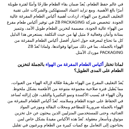
في عالم حفظ الطعام، يُعدّ ضمان بقاء الطعام طازجًا وآمنًا لفترة طويلة
أمرًا بالغ الأهمية. ومع تزايد اعتماد المستهلكين والشركات على تقنية
التغليف المفرغ من الهواء، ازدادت أهمية أكياس الطعام المفرغة عالية
الجودة. تتخصص شركة ZB PACKAGING في توفير أكياس طعام مفرغ
من الهواء عالية الجودة، مصممة لتخزين الطعام طويل الأمد، وتتميز
بمتانة وأمان وفعالية لا مثيل لها من حيث التكلفة. يستعرض هذا الدليل
كل ما تحتاج لمعرفته حول اختيار أفضل أكياس الطعام المفرغة من
الهواء بالجملة، بما في ذلك ميزاتها وفوائدها، ولماذا تُعدّ ZB
PACKAGING موردك الأمثل.
لماذا تختار
أكياس الطعام المفرغة من الهواء
بالجملة لتخزين
الطعام على المدى الطويل؟
يُعدّ التغليف المفرغ من الهواء طريقةً فعّالة لإزالة الهواء من العبوات،
مما يُطيل فترة صلاحية مجموعة متنوعة من الأطعمة بشكل ملحوظ.
ولأن الهواء قد يُسبب الأكسدة ونمو البكتيريا والتلف، فإن إزالته تُساعد
في الحفاظ على جودة الطعام وسلامته. تُعدّ أكياس الطعام المفرغة من
الهواء بالجملة ضروريةً للمطاعم ومحلات البقالة وموزعي المواد
الغذائية، وحتى للمستخدمين المنزليين الذين يبحثون عن حل تخزين
موثوق وبأسعار معقولة. تُعدّ هذه الأكياس مفيدةً بشكل خاص لمن
يحتاجون إلى التعامل مع كميات كبيرة من الطعام ويرغبون في تقليل