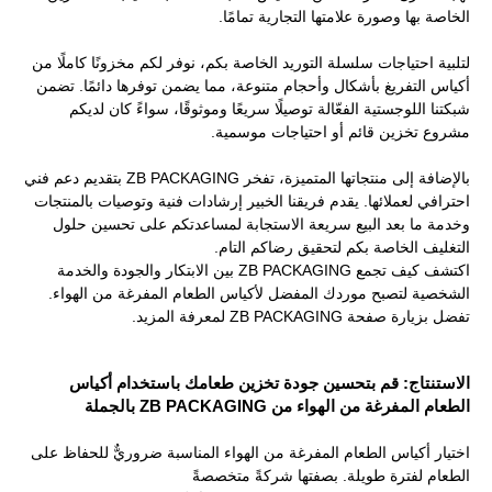
الخاصة بها وصورة علامتها التجارية تمامًا.
لتلبية احتياجات سلسلة التوريد الخاصة بكم، نوفر لكم مخزونًا كاملًا من
أكياس التفريغ بأشكال وأحجام متنوعة، مما يضمن توفرها دائمًا. تضمن
شبكتنا اللوجستية الفعّالة توصيلًا سريعًا وموثوقًا، سواءً كان لديكم
مشروع تخزين قائم أو احتياجات موسمية.
بالإضافة إلى منتجاتها المتميزة، تفخر ZB PACKAGING بتقديم دعم فني
احترافي لعملائها. يقدم فريقنا الخبير إرشادات فنية وتوصيات بالمنتجات
وخدمة ما بعد البيع سريعة الاستجابة لمساعدتكم على تحسين حلول
التغليف الخاصة بكم لتحقيق رضاكم التام.
اكتشف كيف تجمع ZB PACKAGING بين الابتكار والجودة والخدمة
الشخصية لتصبح موردك المفضل لأكياس الطعام المفرغة من الهواء.
تفضل بزيارة صفحة ZB PACKAGING لمعرفة المزيد.
الاستنتاج: قم بتحسين جودة تخزين طعامك باستخدام أكياس
الطعام المفرغة من الهواء من ZB PACKAGING بالجملة
اختيار أكياس الطعام المفرغة من الهواء المناسبة ضروريٌّ للحفاظ على
الطعام لفترة طويلة. بصفتها شركةً
متخصصةً