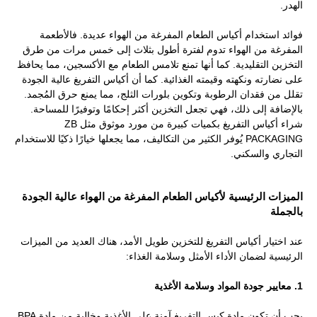
الهدر.
فوائد استخدام أكياس الطعام المفرغة من الهواء عديدة. فالأطعمة
المفرغة من الهواء تدوم لفترة أطول بثلاث إلى خمس مرات من طرق
التخزين التقليدية. كما أنها تمنع تلامس الطعام مع الأكسجين، مما يحافظ
على نضارته ونكهته وقيمته الغذائية. كما أن أكياس التفريغ عالية الجودة
تقلل من فقدان الرطوبة وتكوين بلورات الثلج، مما يمنع حرق المُجمد.
بالإضافة إلى ذلك، فهي تجعل التخزين أكثر إحكامًا وتوفيرًا للمساحة.
شراء أكياس التفريغ بكميات كبيرة من مورد موثوق مثل ZB
PACKAGING يُوفر الكثير من التكاليف، مما يجعلها خيارًا ذكيًا للاستخدام
التجاري والسكني.
الميزات الرئيسية لأكياس الطعام المفرغة من الهواء عالية الجودة
بالجملة
عند اختيار أكياس التفريغ للتخزين طويل الأمد، هناك العديد من الميزات
الرئيسية لضمان الأداء الأمثل وسلامة الغذاء:
1. معايير جودة المواد وسلامة الأغذية
يجب أن تكون مادة كيس التفريغ آمنة على الأغذية وخالية من مادة BPA