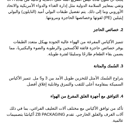
وتفي بمعايير السلامة الدولية مثل إدارة الغذاء والدواء الأمريكية والاتحاد
الأوروبي وما إلى ذلك. يتم تفضيل طبقات البولي أميد (النايلون) والبولي
إيثيلين (PE) لقوتها وخصائصها الحاجزة ومرونتها.
2. خصائص الحاجز
تتميز الأكياس المفرغة من الهواء عالية الجودة بهيكل متعدد الطبقات
يوفر خصائص حاجزة فائقة للأكسجين والرطوبة والضوء والبكتيريا، مما
يضمن بقاء الطعام طازجًا وسليمًا لفترة طويلة.
3. السُمك والمتانة
يتراوح السُمك الأمثل للتخزين طويل الأمد بين 3 و5 مل. تتميز الأكياس
السميكة بمقاومة أعلى للثقب والتمزق وقابلية إغلاق أفضل.
4. التوافق مع أجهزة الغلق المفرغ من الهواء
تأكد من توافق الأكياس مع مختلف آلات التغليف الفراغي، بما في ذلك
آلات الغرف والغلق الخارجي. تقدم ZB PACKAGING أكياسًا بتصميمات
عالمية.