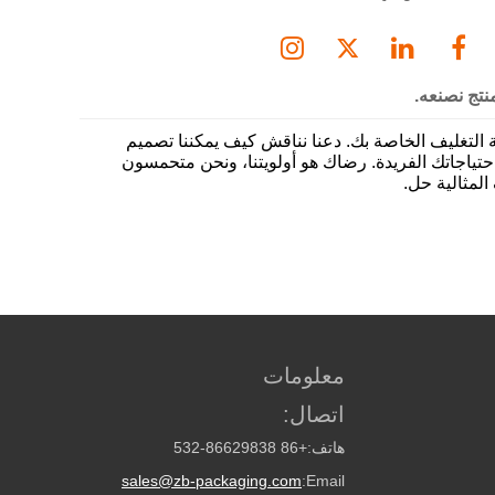
نتج نصنعه.
التغليف الخاصة بك. دعنا نناقش كيف يمكننا تصميم
 احتياجاتك الفريدة. رضاك هو أولويتنا، ونحن متحمسون
المثالية حل.
معلومات
اتصال:
هاتف:
+86 532-86629838
sales@zb-packaging.com
Email: