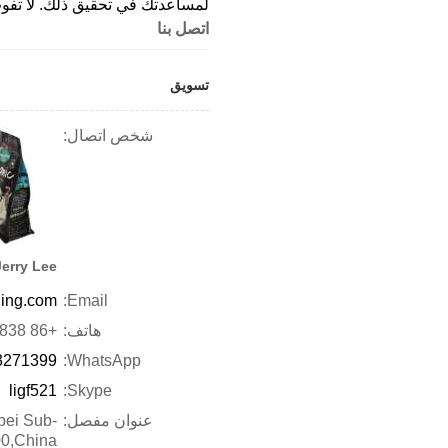
لمساعدتك في تحقيق ذلك. لا تفو
اتصل بنا
تسويق
شخص اتصال:
Jerry Lee
ing.com
Email:
هاتف:
+86 532-86629838
3271399
WhatsApp:
ligf521
Skype:
عنوان مفصل:
obei Sub-
00,China