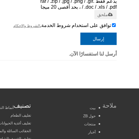
يدعم فقط .rar / .zip / .jpg / .png / .gif
/ .doc / .xls / .pdf ، بحد أقصى 20 ميجا
ملحق
توافق على استخدام شروط الخدمة,
الشروط والاحكام
إرسال
أرسل لنا استفسارًا الآن.
ملاحة
تصنيف
أنماط الت
بيت
تغليف الطعام
حول ZB
تغليف أغذية الحيوانات 
منتجات
الحقائب السائلة والم
أخبار
تغليف القهوة والشاي