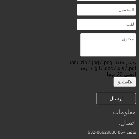
يدعم فقط .rar / .zip / .jpg / .png
/ .gif / .doc / .xls / .pdf ، بحد
أقصى 20 ميجا
ملحق
إرسال
معلومات
اتصال:
هاتف:
+86 532-86629838