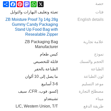
Share
Facebook
Pinterest
Mastodon
WhatsApp
X
حصة
فئات
تعبئة وتغليف البهارات والتوابل
ZB Moisture Proof 7g 14g 28g
English details
Gummy Candy Packaging
Stand Up Food Bag with
Resealable Zipper
علامة تجارية
ZB Packaging Bag
Manufacturer
نموذج
كيس طعام
الحجم والسمك
قابلة للتخصيص
الطباعة
الطباعة بالحفر
لون الطباعة
ما يصل إلى 10 ألوان
موعد التسليم
3-6 أسابيع
مصطلح التجارة
إكسو، فوب، CFR، سيف
ميناء
تشينغداو
طريقة الدفع
L/C, Western Union, T/T