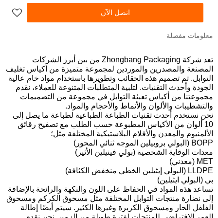
اتصل الآن
معلومات مفصلة
تعد
شركة Zhongbang Packaging
من بين أبرز الشركات
المصنعة والمصدرين والموردين لمجموعة متميزة من أكياس تغليف
التوابل. تم تصميم هذه الحقائب وتطويرها باستخدام مواد خام عالية
الجودة وأحدث التقنيات. لتلبية المتطلبات المتنوعة للعملاء، نقدم
مجموعتنا من أكياس تعبئة التوابل في مجموعة من التصميمات
والتشطيبات والألوان والأنماط والأحجام والمواد.
نحن نستخدم أحدث تقنيات الطباعة الطباعية لطباعة ما يصل إلى
10 ألوان من الأكياس المطبوعة حسب الطلب مع تصفيح رقائق
الألمنيوم والمعدن والأفلام البلاستيكية المختلفة مثل؛
BOPP
(البولي بروبيلين الموجه ثنائي المحور)
معدات الوقاية الشخصية
(بولي فينيلين الأثير)
MET
(معدني)
LLDPE
(البولي إيثيلين الخطي منخفض الكثافة)
بي
(البولي ايثيلين)
تساعد هذه المواد في الحفاظ على اللون والنكهة والرائحة بالإضافة
إلى نضارة منتجات التوابل المختلفة مثل مسحوق الكركم ومسحوق
الفلفل الحار ومسحوق الكزبرة وغيرها الكثير. سيتم أيضًا إطالة
العمر الافتراضي للمنتجات لفترة طويلة من الزمن. نحن نقدم