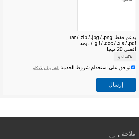
يدعم فقط .rar / .zip / .jpg / .png
/ .gif / .doc / .xls / .pdf ، بحد
أقصى 20 ميجا
ملحق
توافق على استخدام شروط الخدمة,
الشروط والاحكام
إرسال
ملاحة
بيت