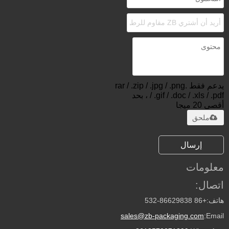
يدعم فقط .rar / .zip / .jpg / .png
/ .gif / .doc / .xls / .pdf ، بحد
أقصى 20 ميجا
ملحق
إرسال
معلومات
اتصال:
هاتف:
+86 532-86629838
sales@zb-packaging.com
Email: